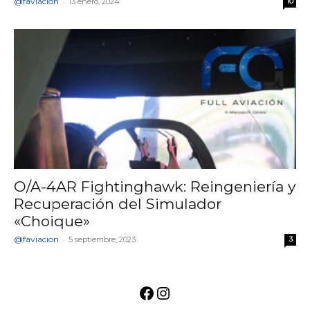
@faviacion
-
13 enero, 2024
10
O/A-4AR Fightinghawk: Reingeniería y
Recuperación del Simulador
«Choique»
@faviacion
-
5 septiembre, 2023
3
Facebook
Instagram