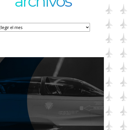
archivos
chivos