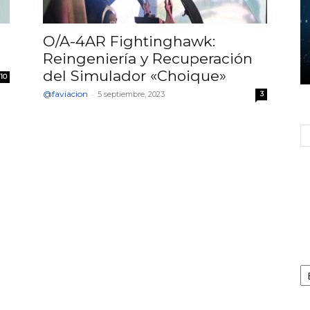
O/A-4AR Fightinghawk:
Reingeniería y Recuperación
del Simulador «Choique»
10
@faviacion
-
5 septiembre, 2023
3
Ca