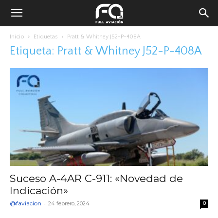
Inicio
Etiquetas
Pratt & Whitney J52-P-408A
Etiqueta: Pratt & Whitney J52-P-408A
Suceso A-4AR C-911: «Novedad de
Indicación»
@faviacion
-
24 febrero, 2024
0