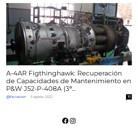
A-4AR Figthinghawk: Recuperación
de Capacidades de Mantenimiento en
P&W J52-P-408A (3°...
@faviacion
-
5 agosto, 2022
10
Facebook
Instagram