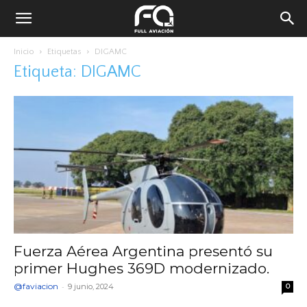
Inicio
Etiquetas
DIGAMC
Etiqueta: DIGAMC
Fuerza Aérea Argentina presentó su
primer Hughes 369D modernizado.
@faviacion
-
9 junio, 2024
0