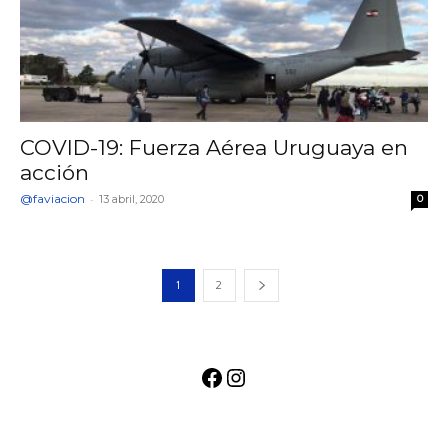
COVID-19: Fuerza Aérea Uruguaya en
acción
@faviacion
-
13 abril, 2020
0
1
2
Facebook
Instagram