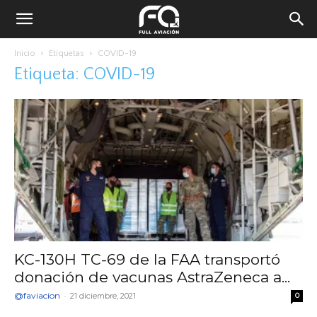
Inicio
Etiquetas
COVID-19
Etiqueta: COVID-19
KC-130H TC-69 de la FAA transportó
donación de vacunas AstraZeneca a...
@faviacion
-
21 diciembre, 2021
0