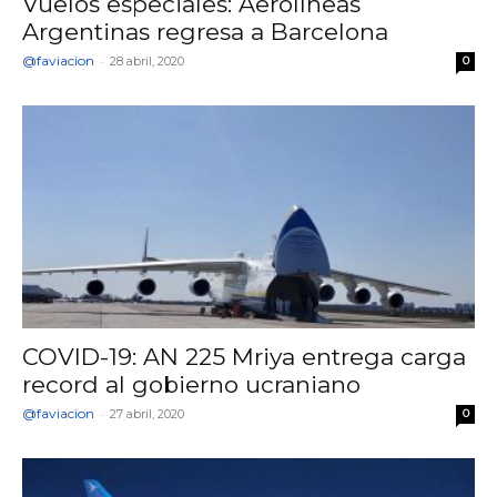
Vuelos especiales: Aerolíneas
Argentinas regresa a Barcelona
@faviacion
-
28 abril, 2020
0
COVID-19: AN 225 Mriya entrega carga
record al gobierno ucraniano
@faviacion
-
27 abril, 2020
0