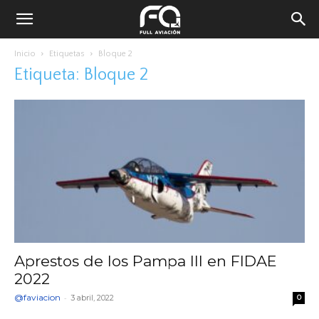
Inicio
Etiquetas
Bloque 2
Etiqueta: Bloque 2
Aprestos de los Pampa III en FIDAE
2022
@faviacion
-
3 abril, 2022
0