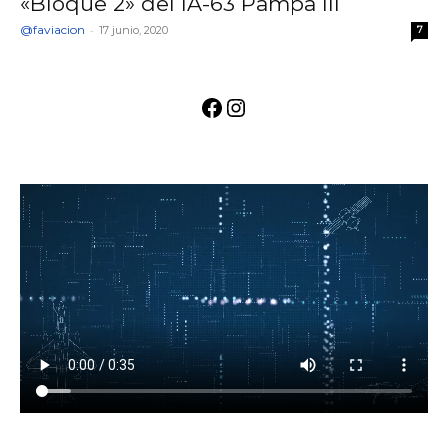
«Bloque 2» del IA-63 Pampa III
@faviacion
-
17 junio, 2020
7
Facebook
Instagram