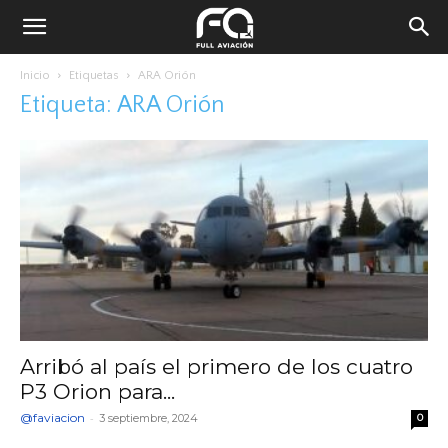
Inicio
Etiquetas
ARA Orión
Etiqueta: ARA Orión
Arribó al país el primero de los cuatro
P3 Orion para...
@faviacion
-
3 septiembre, 2024
0