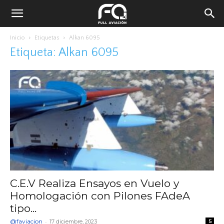
Inicio
Etiquetas
Alkan 6095
Etiqueta: Alkan 6095
C.E.V Realiza Ensayos en Vuelo y
Homologación con Pilones FAdeA
tipo...
@faviacion
-
17 diciembre, 2023
5