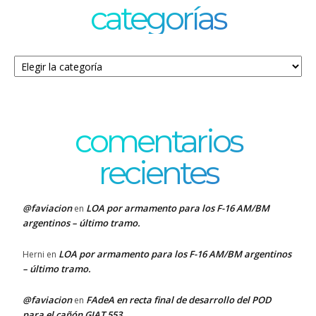
categorías
Categorías
comentarios
recientes
@faviacion
LOA por armamento para los F-16 AM/BM
en
argentinos – último tramo.
LOA por armamento para los F-16 AM/BM argentinos
Herni
en
– último tramo.
@faviacion
FAdeA en recta final de desarrollo del POD
en
para el cañón GIAT 553