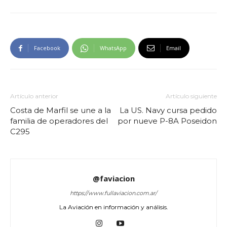
Facebook
WhatsApp
Email
Artículo anterior
Artículo siguiente
Costa de Marfil se une a la
La US. Navy cursa pedido
familia de operadores del
por nueve P-8A Poseidon
C295
@faviacion
https://www.fullaviacion.com.ar/
La Aviación en información y análisis.