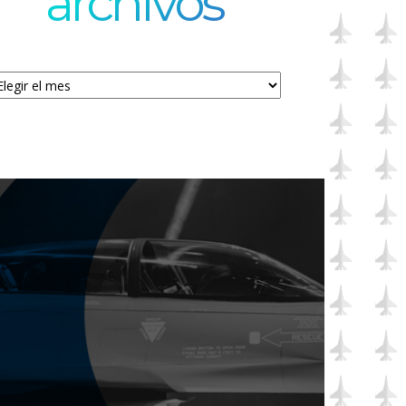
archivos
chivos