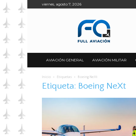
viernes, agosto 7, 2026
Full
Aviación
AVIACIÓN GENERAL
AVIACIÓN MILITAR
Inicio
Etiquetas
Boeing NeXt
Etiqueta: Boeing NeXt