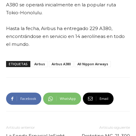
A380 se operará inicialmente en la popular ruta
Tokio-Honolulu.
Hasta la fecha, Airbus ha entregado 229 A380,
encontrándose en servicio en 14 aerolíneas en todo
el mundo.
ETIQUETAS
Airbus
Airbus A380
All Nippon Airways
Facebook
WhatsApp
Email
Artículo anterior
Artículo siguiente
La Sonda Espacial InSight,
Prototipo MC-21-300