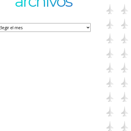
archivos
chivos