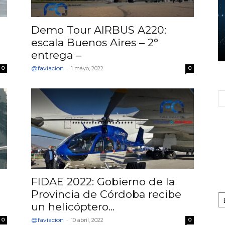
Demo Tour AIRBUS A220:
e
escala Buenos Aires – 2°
entrega –
@faviacion
-
0
1 mayo, 2022
0
FIDAE 2022: Gobierno de la
Ca
Provincia de Córdoba recibe
un helicóptero...
@faviacion
-
0
10 abril, 2022
0