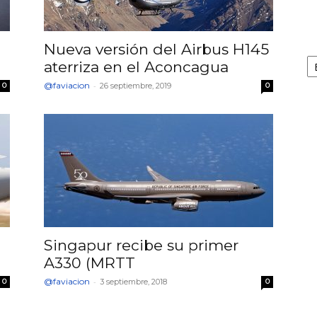
Nueva versión del Airbus H145
Ar
aterriza en el Aconcagua
@faviacion
-
0
26 septiembre, 2019
0
Singapur recibe su primer
A330 (MRTT
@faviacion
-
0
3 septiembre, 2018
0