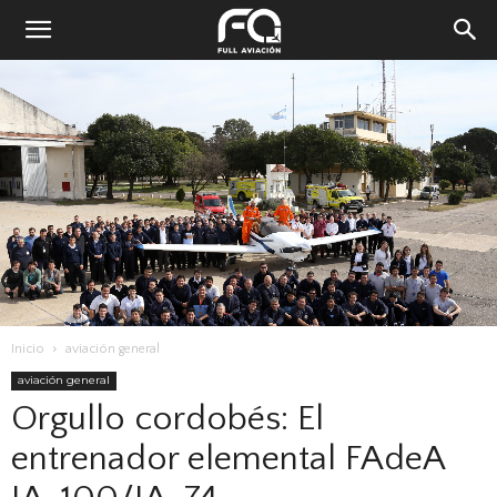
Inicio
aviación general
aviación general
Orgullo cordobés: El
entrenador elemental FAdeA