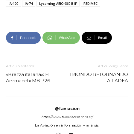
IA-100
IA-74
Lycoming AEIO-360 B1F
REDIMEC
Facebook
WhatsApp
Email
Artículo anterior
Artículo siguiente
«Brezza italiana»: El
IRIONDO RETORNANDO
Aermacchi MB-326
A FADEA
@faviacion
https://www.fullaviacion.com.ar/
La Aviación en información y análisis.