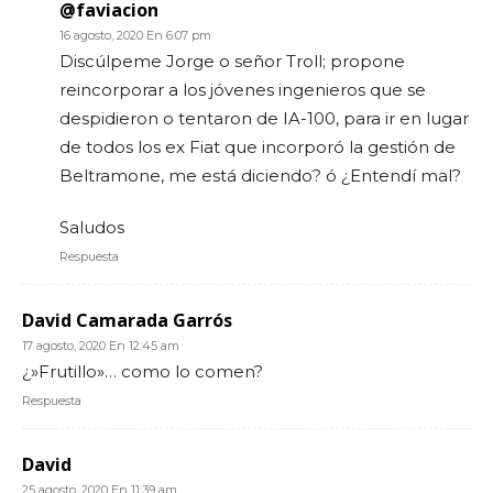
@faviacion
16 agosto, 2020 En 6:07 pm
Discúlpeme Jorge o señor Troll; propone
reincorporar a los jóvenes ingenieros que se
despidieron o tentaron de IA-100, para ir en lugar
de todos los ex Fiat que incorporó la gestión de
Beltramone, me está diciendo? ó ¿Entendí mal?
Saludos
Respuesta
David Camarada Garrós
17 agosto, 2020 En 12:45 am
¿»Frutillo»… como lo comen?
Respuesta
David
25 agosto, 2020 En 11:39 am