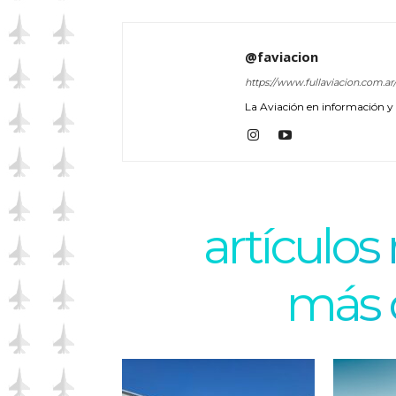
@faviacion
https://www.fullaviacion.com.ar
La Aviación en información y a
artículos
más 