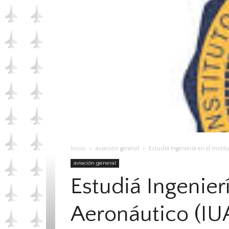
Inicio
aviación general
Estudiá Ingeniería en el Insti
aviación general
Estudiá Ingenierí
Aeronáutico (IU