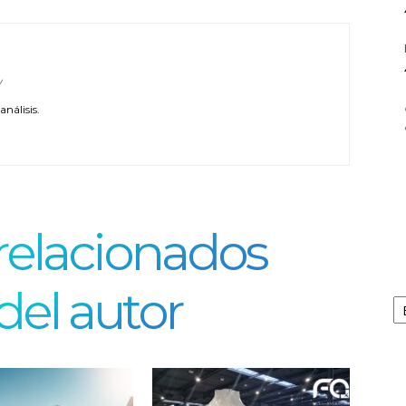
/
nálisis.
 relacionados
del autor
Ar