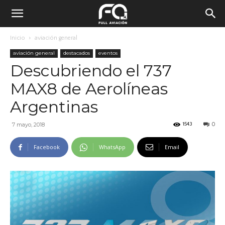
Inicio
aviación general
aviación general
destacados
eventos
Descubriendo el 737
MAX8 de Aerolíneas
Argentinas
0
7 mayo, 2018
1543
Facebook
WhatsApp
Email