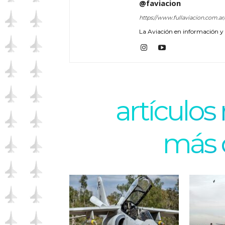
@faviacion
https://www.fullaviacion.com.ar
La Aviación en información y a
artículos
más 