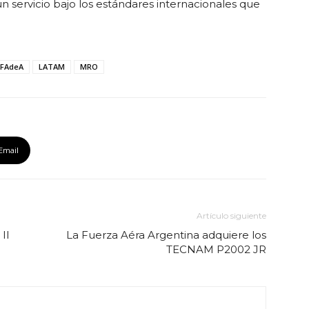
 un servicio bajo los estándares internacionales que
FAdeA
LATAM
MRO
Email
Artículo siguiente
II
La Fuerza Aéra Argentina adquiere los
TECNAM P2002 JR