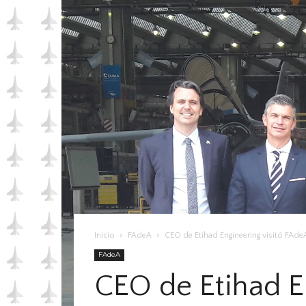
Inicio
FAdeA
CEO de Etihad Engineering visitó FAde
FAdeA
CEO de Etihad E