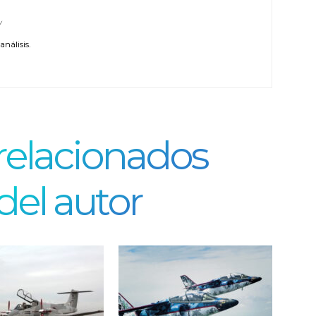
/
nálisis.
 relacionados
del autor