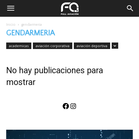
Inicio
gendarmeria
GENDARMERIA
academicas
aviación corporativa
aviación deportiva
No hay publicaciones para
mostrar
Facebook
Instagram