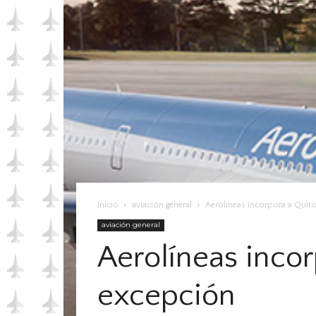
Inicio
aviación general
Aerolíneas incorpora a Quit
aviación general
Aerolíneas incor
excepción