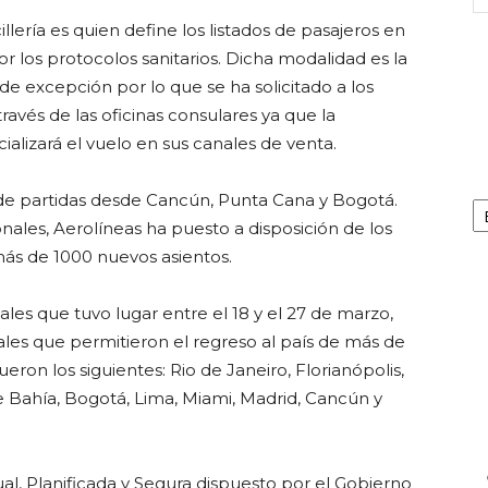
ería es quien define los listados de pasajeros en
or los protocolos sanitarios. Dicha modalidad es la
 de excepción por lo que se ha solicitado a los
ravés de las oficinas consulares ya que la
alizará el vuelo en sus canales de venta.
Ca
o de partidas desde Cancún, Punta Cana y Bogotá.
ales, Aerolíneas ha puesto a disposición de los
más de 1000 nuevos asientos.
les que tuvo lugar entre el 18 y el 27 de marzo,
les que permitieron el regreso al país de más de
eron los siguientes: Rio de Janeiro, Florianópolis,
e Bahía, Bogotá, Lima, Miami, Madrid, Cancún y
al, Planificada y Segura dispuesto por el Gobierno