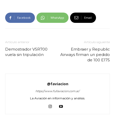
Facebook
WhatsApp
Email
Artículo anterior
Artículo siguiente
Demostrador VSR700
Embraer y Republic
vuela sin tripulación
Airways firman un pedido
de 100 E175
@faviacion
https://www.fullaviacion.com.ar/
La Aviación en información y análisis.