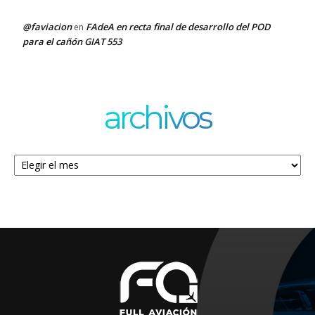
@faviacion
FAdeA en recta final de desarrollo del POD
en
para el cañón GIAT 553
archivos
Archivos