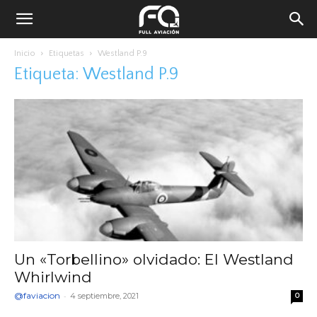
Inicio
Etiquetas
Westland P.9
Etiqueta: Westland P.9
Un «Torbellino» olvidado: El Westland
Whirlwind
@faviacion
-
4 septiembre, 2021
0