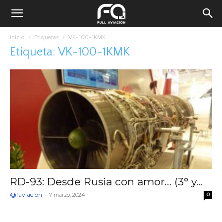
Inicio
Etiquetas
VK-100-1KMK
Etiqueta: VK-100-1KMK
RD-93: Desde Rusia con amor… (3° y...
@faviacion
-
7 marzo, 2024
0