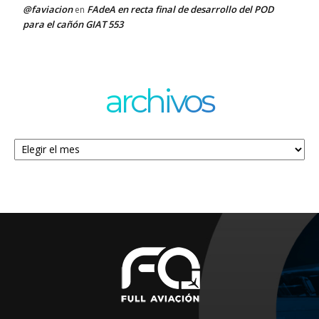
@faviacion
FAdeA en recta final de desarrollo del POD
en
para el cañón GIAT 553
archivos
Archivos