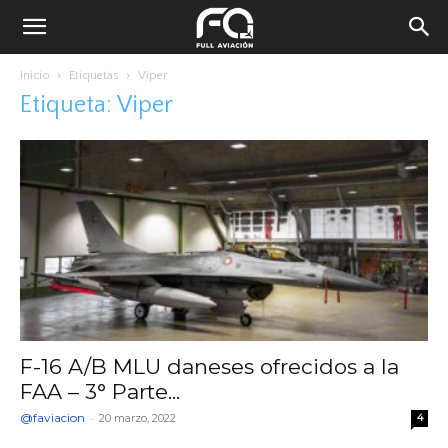
Inicio
Etiquetas
Viper
Etiqueta: Viper
F-16 A/B MLU daneses ofrecidos a la
FAA – 3° Parte...
@faviacion
-
20 marzo, 2022
4