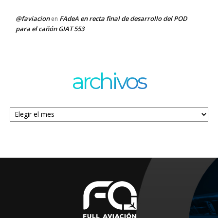
@faviacion
FAdeA en recta final de desarrollo del POD
en
para el cañón GIAT 553
archivos
Archivos