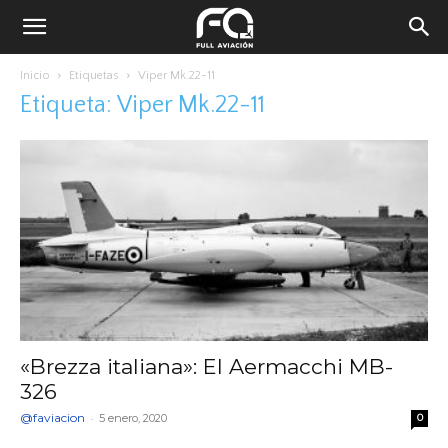
Inicio
Etiquetas
Viper Mk.22-11
Etiqueta: Viper Mk.22-11
«Brezza italiana»: El Aermacchi MB-
326
@faviacion
-
5 enero, 2020
0