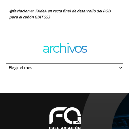
@faviacion
FAdeA en recta final de desarrollo del POD
en
para el cañón GIAT 553
archivos
Archivos