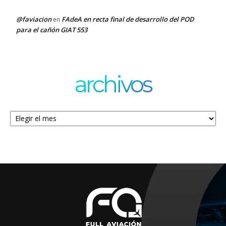
@faviacion
FAdeA en recta final de desarrollo del POD
en
para el cañón GIAT 553
archivos
Archivos