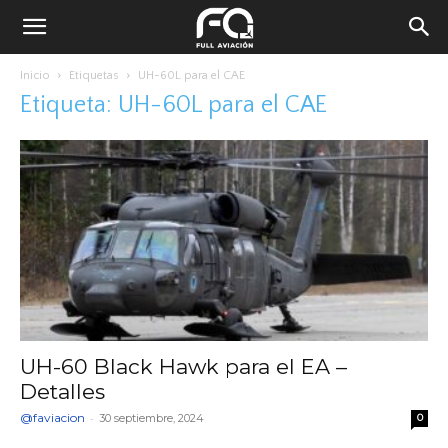
Inicio
Etiquetas
UH-60L para el CAE
Etiqueta: UH-60L para el CAE
UH-60 Black Hawk para el EA –
Detalles
@faviacion
-
30 septiembre, 2024
0