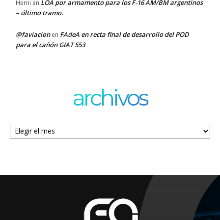
LOA por armamento para los F-16 AM/BM argentinos
Herni
en
– último tramo.
@faviacion
FAdeA en recta final de desarrollo del POD
en
para el cañón GIAT 553
archivos
Archivos