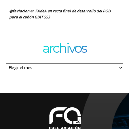
@faviacion
FAdeA en recta final de desarrollo del POD
en
para el cañón GIAT 553
archivos
Archivos