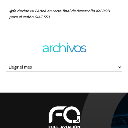
@faviacion
FAdeA en recta final de desarrollo del POD
en
para el cañón GIAT 553
archivos
Archivos