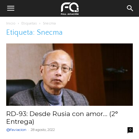
Inicio
Etiquetas
Snecma
Etiqueta: Snecma
RD-93: Desde Rusia con amor… (2°
Entrega)
@faviacion
-
28 agosto, 2022
0