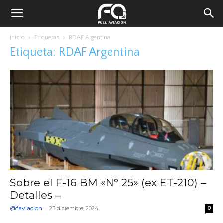
Inicio
Etiquetas
RDAF Argentina
Etiqueta: RDAF Argentina
Sobre el F-16 BM «N° 25» (ex ET-210) –
Detalles –
@faviacion
-
23 diciembre, 2024
0