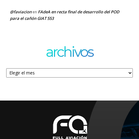
@faviacion
FAdeA en recta final de desarrollo del POD
en
para el cañón GIAT 553
archivos
Archivos