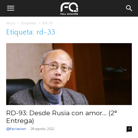
Inicio
Etiquetas
Rd-33
Etiqueta: rd-33
RD-93: Desde Rusia con amor… (2°
Entrega)
@faviacion
-
28 agosto, 2022
0