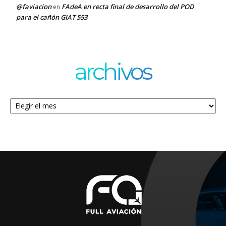
@faviacion
FAdeA en recta final de desarrollo del POD
en
para el cañón GIAT 553
archivos
Archivos