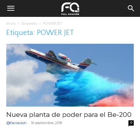
Inicio
Etiquetas
POWER JET
Etiqueta: POWER JET
Nueva planta de poder para el Be-200
@faviacion
-
16 septiembre, 2018
0