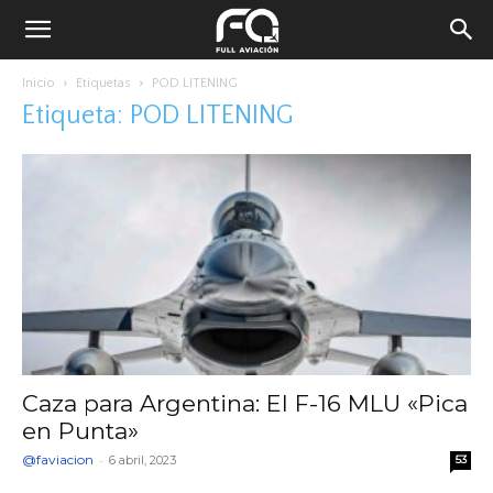
Inicio
Etiquetas
POD LITENING
Etiqueta: POD LITENING
Caza para Argentina: El F-16 MLU «Pica
en Punta»
@faviacion
-
6 abril, 2023
53