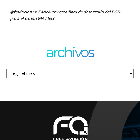
@faviacion
FAdeA en recta final de desarrollo del POD
en
para el cañón GIAT 553
archivos
Archivos