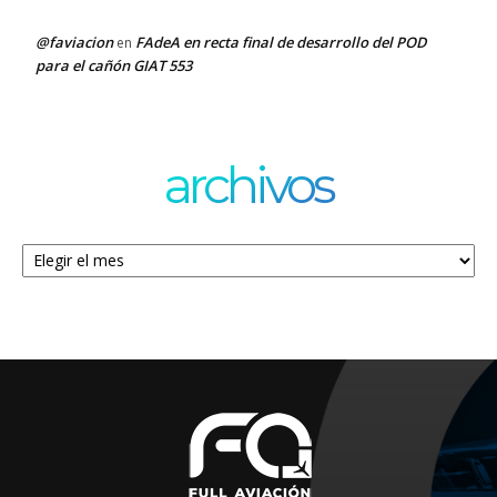
@faviacion
FAdeA en recta final de desarrollo del POD
en
para el cañón GIAT 553
archivos
Archivos