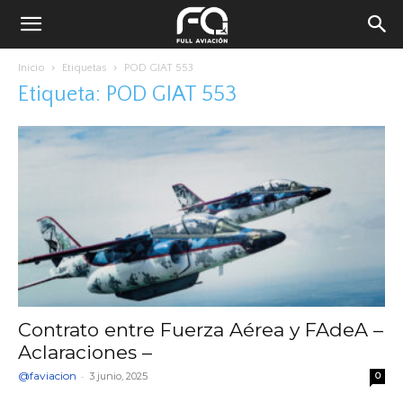
Inicio
Etiquetas
POD GIAT 553
Etiqueta: POD GIAT 553
Contrato entre Fuerza Aérea y FAdeA –
Aclaraciones –
@faviacion
-
3 junio, 2025
0