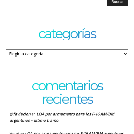
categorías
Categorías
comentarios
recientes
@faviacion
LOA por armamento para los F-16 AM/BM
en
argentinos – último tramo.
LOA por armamento para los F-16 AM/BM argentinos
Herni
en