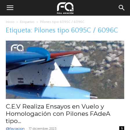
Inicio
Etiquetas
Pilones tipo 6095C / 6096C
Etiqueta: Pilones tipo 6095C / 6096C
C.E.V Realiza Ensayos en Vuelo y
Homologación con Pilones FAdeA
tipo...
@faviacion
-
17 diciembre, 2023
5