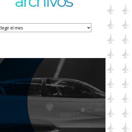
archivos
chivos