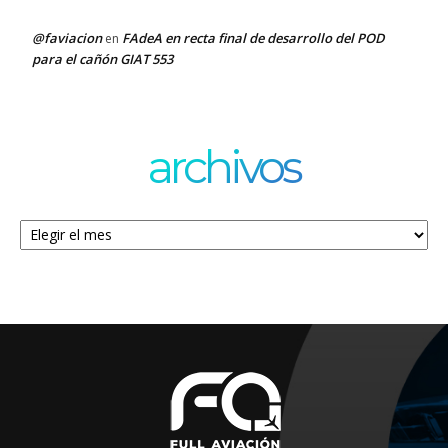
@faviacion
FAdeA en recta final de desarrollo del POD
en
para el cañón GIAT 553
archivos
Archivos