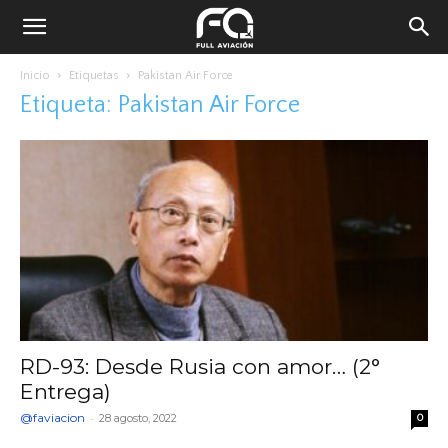
Inicio
Etiquetas
Pakistan Air Force
Etiqueta: Pakistan Air Force
RD-93: Desde Rusia con amor… (2°
Entrega)
@faviacion
-
28 agosto, 2022
0