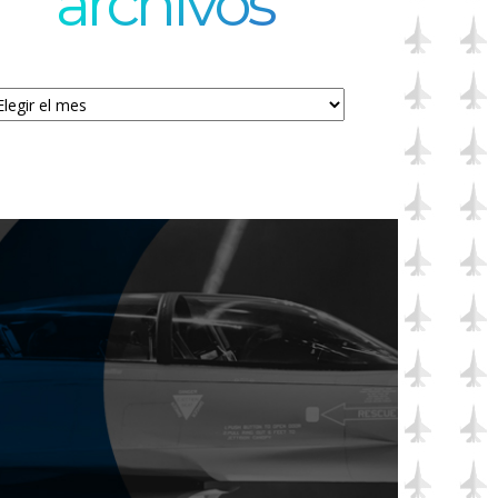
archivos
chivos