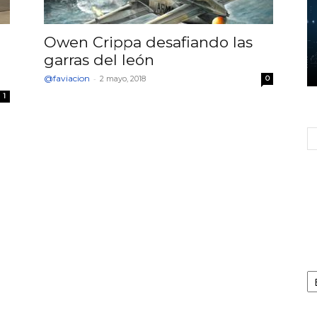
Owen Crippa desafiando las
garras del león
@faviacion
-
2 mayo, 2018
0
1
Ca