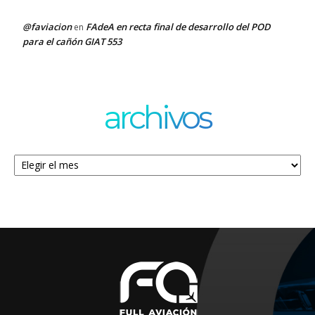
@faviacion
FAdeA en recta final de desarrollo del POD
en
para el cañón GIAT 553
archivos
Archivos