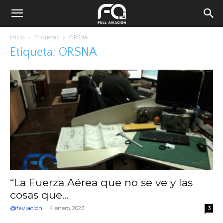
Inicio
Etiquetas
ORSNA
Etiqueta: ORSNA
“La Fuerza Aérea que no se ve y las
cosas que...
@faviacion
-
4 enero, 2023
3