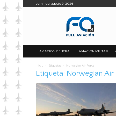
domingo, agosto 9, 2026
Full
Aviación
AVIACIÓN GENERAL
AVIACIÓN MILITAR
Inicio
Etiquetas
Norwegian Air Force
Etiqueta: Norwegian Air