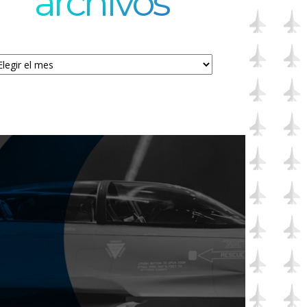
archivos
chivos