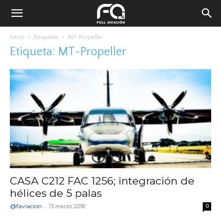
Inicio
Etiquetas
MT-Propeller
Etiqueta: MT-Propeller
CASA C212 FAC 1256; integración de
hélices de 5 palas
@faviacion
-
13 marzo, 2018
0