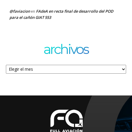
@faviacion
FAdeA en recta final de desarrollo del POD
en
para el cañón GIAT 553
archivos
Archivos