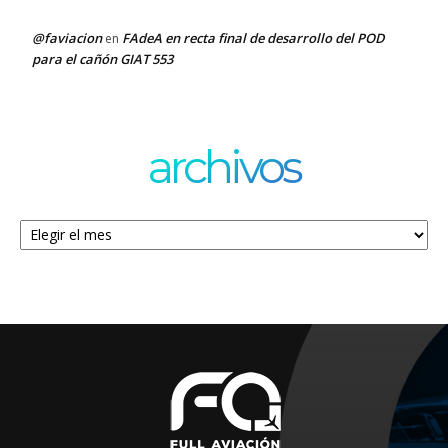
@faviacion
FAdeA en recta final de desarrollo del POD
en
para el cañón GIAT 553
archivos
Archivos