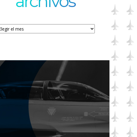
archivos
chivos