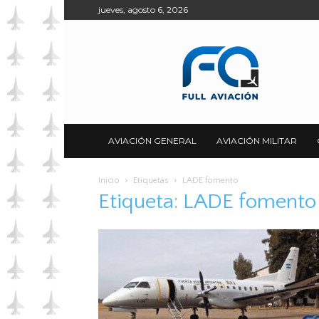
jueves, agosto 6, 2026
Full
Aviación
AVIACIÓN GENERAL
AVIACIÓN MILITAR
Inicio
Etiquetas
LADE fomento
Etiqueta: LADE fomento