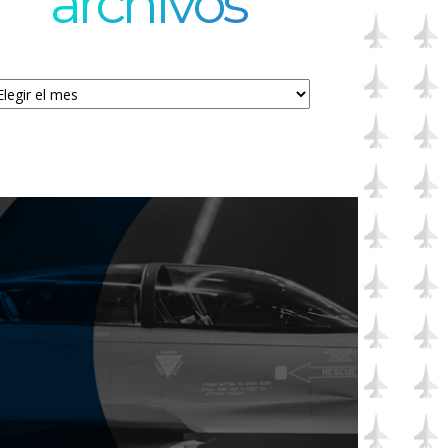
archivos
chivos