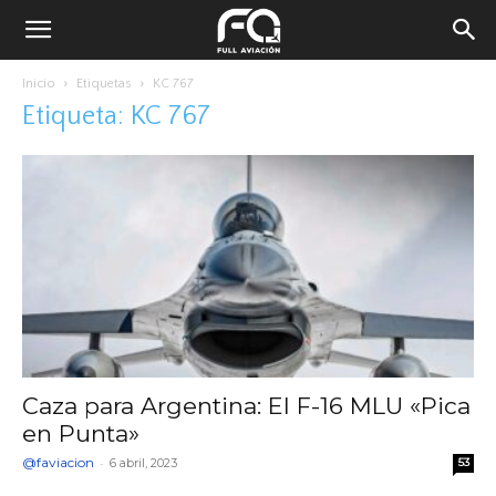
Inicio
Etiquetas
KC 767
Etiqueta: KC 767
Caza para Argentina: El F-16 MLU «Pica
en Punta»
@faviacion
-
6 abril, 2023
53