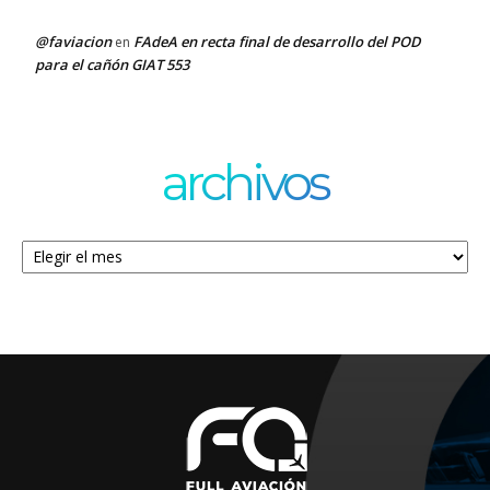
@faviacion
FAdeA en recta final de desarrollo del POD
en
para el cañón GIAT 553
archivos
Archivos