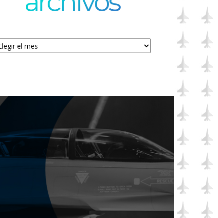
archivos
chivos