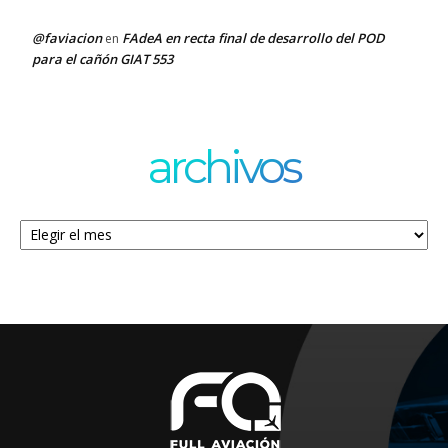
@faviacion
FAdeA en recta final de desarrollo del POD
en
para el cañón GIAT 553
archivos
Archivos