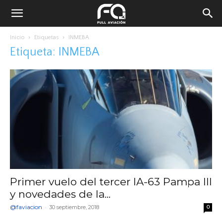
Inicio
Etiquetas
INMEBA
Etiqueta: INMEBA
Primer vuelo del tercer IA-63 Pampa III
y novedades de la...
@faviacion
-
30 septiembre, 2018
0