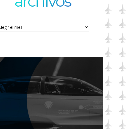
archivos
chivos