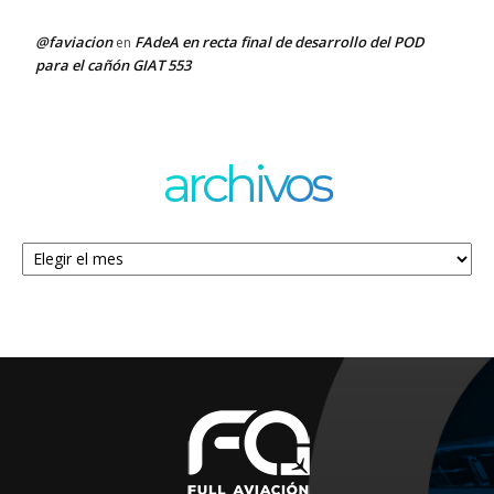
@faviacion
FAdeA en recta final de desarrollo del POD
en
para el cañón GIAT 553
archivos
Archivos