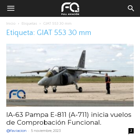
Inicio
Etiquetas
GIAT 553 30 mm
Etiqueta: GIAT 553 30 mm
IA-63 Pampa E-811 (A-711) inicia vuelos
de Comprobación Funcional.
@faviacion
-
5 noviembre, 2023
2