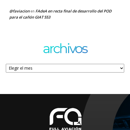
@faviacion
FAdeA en recta final de desarrollo del POD
en
para el cañón GIAT 553
archivos
Archivos