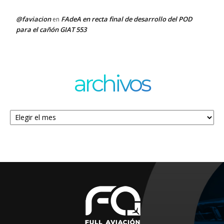
@faviacion
FAdeA en recta final de desarrollo del POD
en
para el cañón GIAT 553
archivos
Archivos