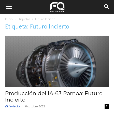
Inicio
Etiquetas
Futuro Incierto
Etiqueta: Futuro Incierto
Producción del IA-63 Pampa: Futuro
Incierto
@faviacion
-
6 octubre, 2022
2