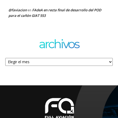
@faviacion
FAdeA en recta final de desarrollo del POD
en
para el cañón GIAT 553
archivos
Archivos