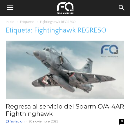
Inicio
Etiquetas
Fightinghawk REGRESO
Etiqueta: Fightinghawk REGRESO
Regresa al servicio del Sdarm O/A-4AR
Fighthinghawk
@faviacion
-
20 noviembre, 2025
0